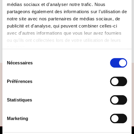
Petit(s) Déjeuner(s)
médias sociaux et d'analyser notre trafic. Nous
partageons également des informations sur l'utilisation de
1 X Menu au Limoni e Tartufi (2P)
notre site avec nos partenaires de médias sociaux, de
publicité et d'analyse, qui peuvent combiner celles-ci
1 X Massage localisé 30' (2P)
avec d'autres informations que vous leur avez fournies
ou qu'ils ont collectées lors de votre utilisation de leurs
Parking
services.
Sélection
Nous utilisons des cookies qui envoient des données aux
Nécessaires
du
États-Unis. Plus d'informations ici :
GDPR Article 49(1)
consentement
a.
Préférences
Statistiques
Marketing