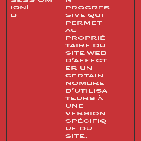
sess
om
n
ionI
progres
d
sive qui
permet
au
proprié
taire du
site web
d'affect
er un
certain
nombre
d'utilisa
teurs à
une
version
spécifiq
ue du
site.