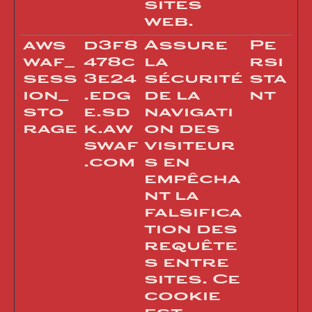
sites
web.
aws
d3f8
Assure
Pe
waf_
478c
la
rsi
sess
3e24
sécurité
sta
ion_
.edg
de la
nt
sto
e.sd
navigati
rage
k.aw
on des
swaf
visiteur
.com
s en
empêcha
nt la
falsifica
tion des
requête
s entre
sites. Ce
cookie