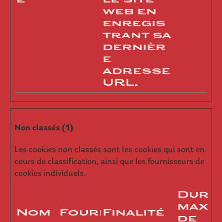
e
le site
web en
enregis
trant sa
dernièr
e
adresse
URL.
Non classés (1)
Les cookies non classés sont les cookies qui sont en
cours de classification, ainsi que les fournisseurs de
cookies individuels.
Duré
maxi
Nom
Fournisseur
Finalité
de