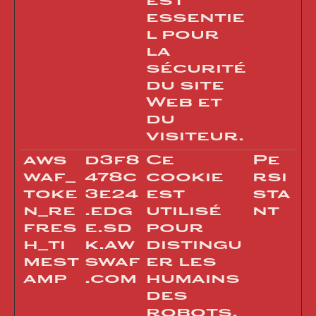
est
essentie
l pour
la
sécurité
du site
Web et
du
visiteur.
aws
d3f8
Ce
Pe
waf_
478c
cookie
rsi
toke
3e24
est
sta
n_re
.edg
utilisé
nt
fres
e.sd
pour
h_ti
k.aw
distingu
mest
swaf
er les
amp
.com
humains
des
robots.