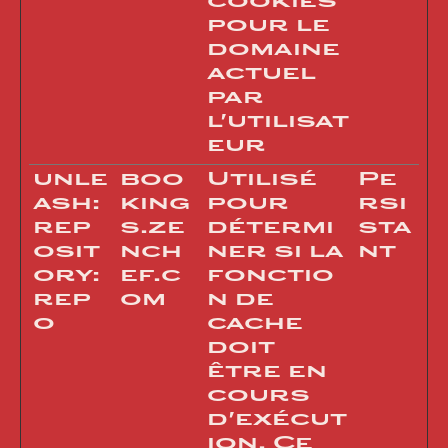
cookies
pour le
domaine
actuel
par
l'utilisat
eur
unle
boo
Utilisé
Pe
ash:
king
pour
rsi
rep
s.ze
détermi
sta
osit
nch
ner si la
nt
ory:
ef.c
fonctio
rep
om
n de
o
cache
doit
être en
cours
d'exécut
ion. Ce