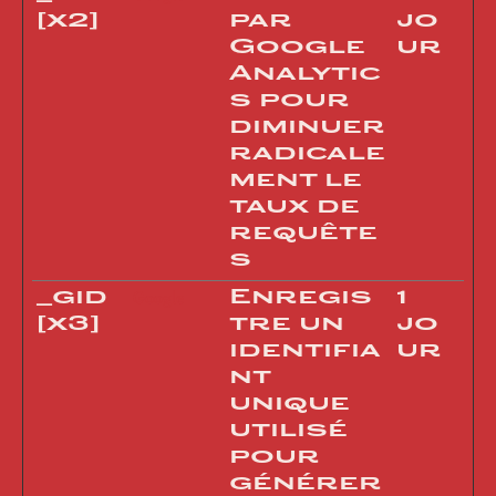
[x2]
par
jo
Google
ur
Analytic
s pour
diminuer
radicale
ment le
taux de
requête
s
_gid
Enregis
1
Google
[x3]
tre un
jo
identifia
ur
nt
unique
utilisé
pour
générer