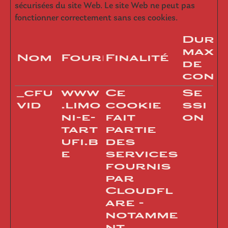
sécurisées du site Web. Le site Web ne peut pas
fonctionner correctement sans ces cookies.
Duré
maxi
Nom
Fournisseur
Finalité
de
cons
_cfu
www
Ce
Se
vid
.limo
cookie
ssi
ni-e-
fait
on
tart
partie
ufi.b
des
e
services
fournis
par
Cloudfl
are -
notamme