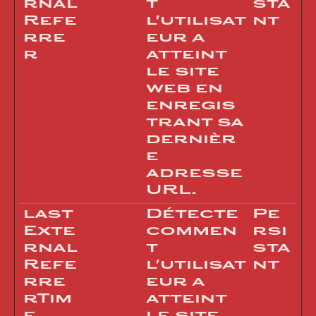
rnal
t
sta
Inc.
Refe
l'utilisat
nt
rre
eur a
r
atteint
le site
web en
enregis
trant sa
dernièr
e
adresse
URL.
last
Détecte
Pe
Meta
Exte
commen
rsi
Platforms,
rnal
t
sta
Inc.
Refe
l'utilisat
nt
rre
eur a
rTim
atteint