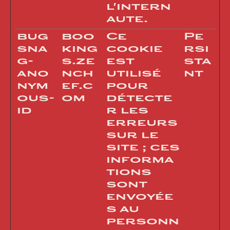
l'intern
aute.
bug
boo
Ce
Pe
sna
king
cookie
rsi
g-
s.ze
est
sta
ano
nch
utilisé
nt
nym
ef.c
pour
ous-
om
détecte
id
r les
erreurs
sur le
site ; ces
informa
tions
sont
envoyée
s au
personn