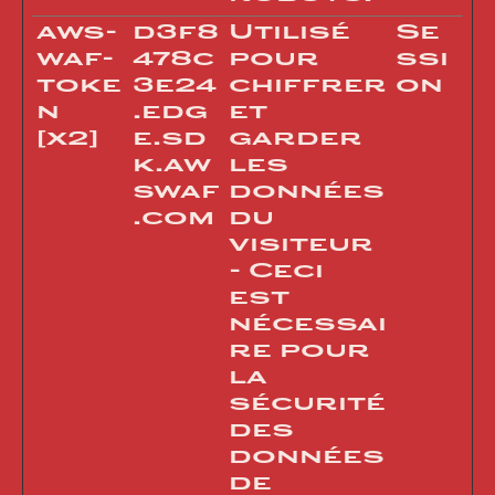
aws-
d3f8
Utilisé
Se
waf-
478c
pour
ssi
toke
3e24
chiffrer
on
n
.edg
et
[x2]
e.sd
garder
k.aw
les
swaf
données
.com
du
visiteur
- Ceci
est
nécessai
re pour
la
sécurité
des
données
de