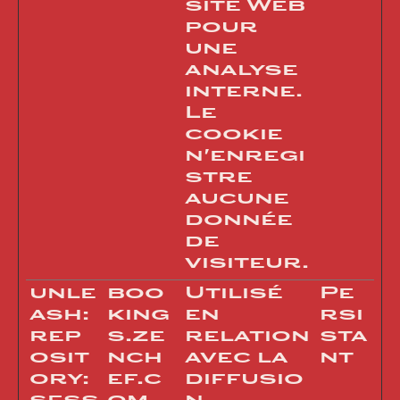
site Web
pour
une
analyse
interne.
Le
cookie
n'enregi
stre
aucune
donnée
de
visiteur.
unle
boo
Utilisé
Pe
ash:
king
en
rsi
rep
s.ze
relation
sta
osit
nch
avec la
nt
ory:
ef.c
diffusio