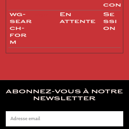
cons
wg-
En
Se
Weglot
sear
attente
ssi
ch-
on
for
m
ABONNEZ-VOUS À NOTRE
NEWSLETTER